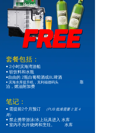
套餐包括：
• 2小时滨海湾游船
• 软饮料和水瓶
•
2瓶白葡萄酒或8L啤酒
自由的
靠
• 滨海水库提升机，克利福德码头
泊，
燃油附加费
笔记：
• 需提前2个月预订
（
PUB 批准需要 2 至 4
周）
• 禁止携带游泳/水上玩具进入 水库
• 室内不允许烧烤和烹饪。 水库